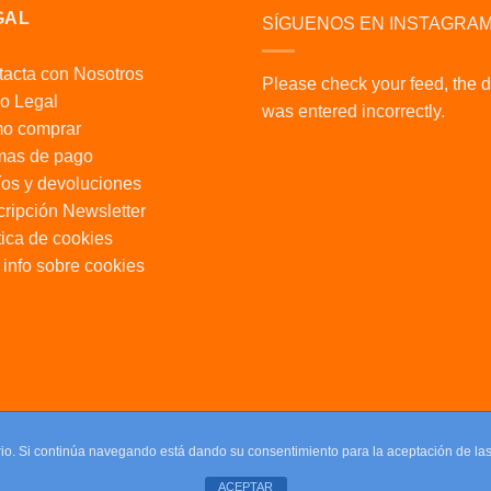
GAL
SÍGUENOS EN INSTAGRA
acta con Nosotros
Please check your feed, the 
o Legal
was entered incorrectly.
o comprar
mas de pago
os y devoluciones
ripción Newsletter
tica de cookies
info sobre cookies
uario. Si continúa navegando está dando su consentimiento para la aceptación de l
ACEPTAR