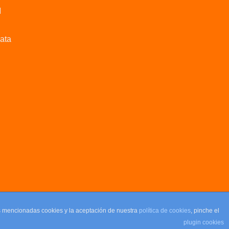
M
data
as mencionadas cookies y la aceptación de nuestra
política de cookies
, pinche el
plugin cookies