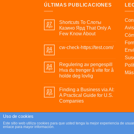
ÚLTIMAS PUBLICACIONES
LE
Cont
Shortcuts To Слоты
07
Ago
Avis
Казино Ярд That Only A
Few Know About
Cóm
For
cw-check-https://test.com/
04
Enví
Ago
Susc
Regulering av pengespill
Polí
04
Ago
Hva du trenger å vite for å
Más 
holde deg lovlig
Finding a Business via AI:
03
Ago
A Practical Guide for U.S.
Companies
Uso de cookies
Copyright 2026 ©
Parafrikis.com
Este sitio web utiliza cookies para que usted tenga la mejor experiencia de us
enlace para mayor información.
Tienda de regalos originales y muy frikis.