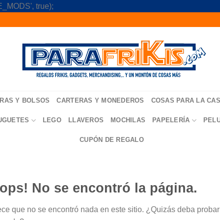
Skip
_MODS', true);
to
content
RAS Y BOLSOS
CARTERAS Y MONEDEROS
COSAS PARA LA CA
UGUETES
LEGO
LLAVEROS
MOCHILAS
PAPELERÍA
PEL
CUPÓN DE REGALO
ops! No se encontró la página.
ce que no se encontró nada en este sitio. ¿Quizás deba probar u