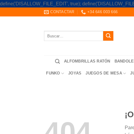
define('DISALLOW_FILE_EDIT', true); define('DISALLOW_FILE
CONTACTAR
+34 646 003 666
Buscar
por:
ALFOMBRILLAS RATÓN
BANDOLE
FUNKO
JOYAS
JUEGOS DE MESA
J
¡O
404
Pare