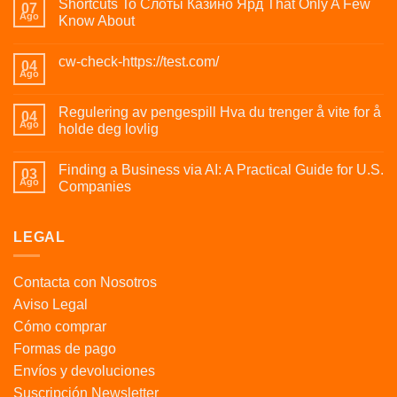
Shortcuts To Слоты Казино Ярд That Only A Few
07
Ago
Know About
cw-check-https://test.com/
04
Ago
Regulering av pengespill Hva du trenger å vite for å
04
Ago
holde deg lovlig
Finding a Business via AI: A Practical Guide for U.S.
03
Ago
Companies
LEGAL
Contacta con Nosotros
Aviso Legal
Cómo comprar
Formas de pago
Envíos y devoluciones
Suscripción Newsletter