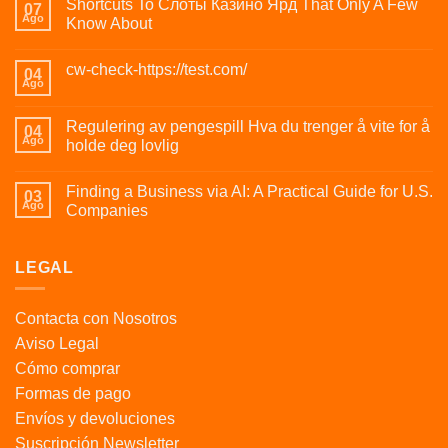
Shortcuts To Слоты Казино Ярд That Only A Few
07
Ago
Know About
cw-check-https://test.com/
04
Ago
Regulering av pengespill Hva du trenger å vite for å
04
Ago
holde deg lovlig
Finding a Business via AI: A Practical Guide for U.S.
03
Ago
Companies
LEGAL
Contacta con Nosotros
Aviso Legal
Cómo comprar
Formas de pago
Envíos y devoluciones
Suscripción Newsletter