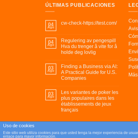
ÚLTIMAS PUBLICACIONES
LE
Cont
cw-check-https://test.com/
04
Ago
Avis
Cóm
Regulering av pengespill
04
For
Ago
Hva du trenger å vite for å
Enví
holde deg lovlig
Susc
Finding a Business via AI:
Polí
03
Ago
A Practical Guide for U.S.
Más 
Companies
Les variantes de poker les
03
Ago
plus populaires dans les
établissements de jeux
français
Uso de cookies
Copyright 2026 ©
Parafrikis.com
Este sitio web utiliza cookies para que usted tenga la mejor experiencia de us
enlace para mayor información.