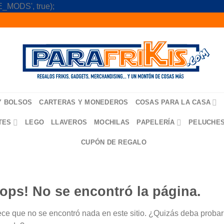
Skip
_MODS', true);
to
content
Y BOLSOS
CARTERAS Y MONEDEROS
COSAS PARA LA CASA
TES
LEGO
LLAVEROS
MOCHILAS
PAPELERÍA
PELUCHE
CUPÓN DE REGALO
ops! No se encontró la página.
ce que no se encontró nada en este sitio. ¿Quizás deba probar u