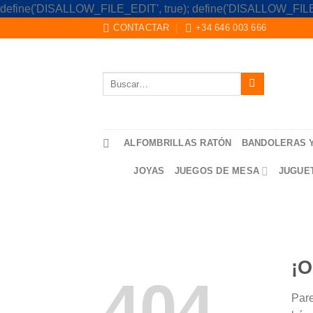
define('DISALLOW_FILE_EDIT', true); define('DISALLOW_FILE
CONTACTAR
+34 646 003 666
Buscar
por:
ALFOMBRILLAS RATÓN
BANDOLERAS 
JOYAS
JUEGOS DE MESA
JUGUE
¡O
404
Pare