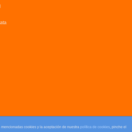
M
data
as mencionadas cookies y la aceptación de nuestra
política de cookies
, pinche el