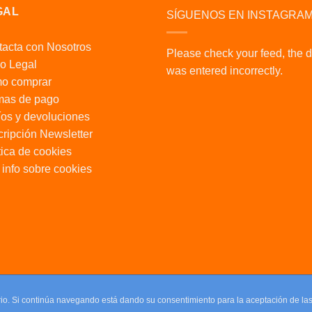
GAL
SÍGUENOS EN INSTAGRA
acta con Nosotros
Please check your feed, the 
o Legal
was entered incorrectly.
o comprar
mas de pago
os y devoluciones
ripción Newsletter
tica de cookies
info sobre cookies
uario. Si continúa navegando está dando su consentimiento para la aceptación de l