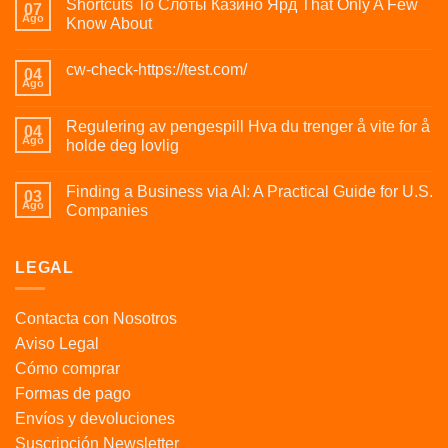
Shortcuts To Слоты Казино Ярд That Only A Few
07
Ago
Know About
cw-check-https://test.com/
04
Ago
Regulering av pengespill Hva du trenger å vite for å
04
Ago
holde deg lovlig
Finding a Business via AI: A Practical Guide for U.S.
03
Ago
Companies
LEGAL
Contacta con Nosotros
Aviso Legal
Cómo comprar
Formas de pago
Envíos y devoluciones
Suscripción Newsletter