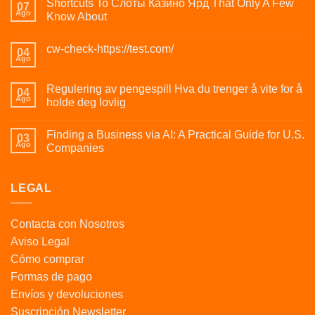
Shortcuts To Слоты Казино Ярд That Only A Few
07
Ago
Know About
cw-check-https://test.com/
04
Ago
Regulering av pengespill Hva du trenger å vite for å
04
Ago
holde deg lovlig
Finding a Business via AI: A Practical Guide for U.S.
03
Ago
Companies
LEGAL
Contacta con Nosotros
Aviso Legal
Cómo comprar
Formas de pago
Envíos y devoluciones
Suscripción Newsletter