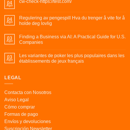
cw-check-https://test.com/
04
Ago
Regulering av pengespill Hva du trenger å vite for å
04
Ago
holde deg lovlig
Finding a Business via AI: A Practical Guide for U.S.
03
Ago
Companies
Les variantes de poker les plus populaires dans les
03
Ago
établissements de jeux français
LEGAL
Contacta con Nosotros
Aviso Legal
Cómo comprar
Formas de pago
Envíos y devoluciones
Suscripción Newsletter