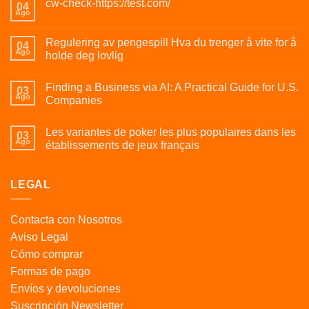
cw-check-https://test.com/
04
Ago
Regulering av pengespill Hva du trenger å vite for å
04
Ago
holde deg lovlig
Finding a Business via AI: A Practical Guide for U.S.
03
Ago
Companies
Les variantes de poker les plus populaires dans les
03
Ago
établissements de jeux français
LEGAL
Contacta con Nosotros
Aviso Legal
Cómo comprar
Formas de pago
Envíos y devoluciones
Suscripción Newsletter