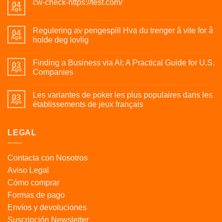
cw-check-https://test.com/
04
Ago
Regulering av pengespill Hva du trenger å vite for å
04
Ago
holde deg lovlig
Finding a Business via AI: A Practical Guide for U.S.
03
Ago
Companies
Les variantes de poker les plus populaires dans les
03
Ago
établissements de jeux français
LEGAL
Contacta con Nosotros
Aviso Legal
Cómo comprar
Formas de pago
Envíos y devoluciones
Suscripción Newsletter