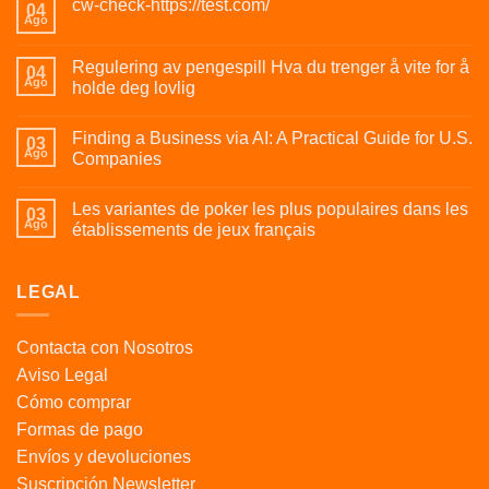
cw-check-https://test.com/
04
Ago
Regulering av pengespill Hva du trenger å vite for å
04
Ago
holde deg lovlig
Finding a Business via AI: A Practical Guide for U.S.
03
Ago
Companies
Les variantes de poker les plus populaires dans les
03
Ago
établissements de jeux français
LEGAL
Contacta con Nosotros
Aviso Legal
Cómo comprar
Formas de pago
Envíos y devoluciones
Suscripción Newsletter