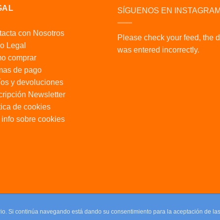
GAL
SÍGUENOS EN INSTAGRA
acta con Nosotros
Please check your feed, the 
o Legal
was entered incorrectly.
o comprar
mas de pago
os y devoluciones
ripción Newsletter
tica de cookies
info sobre cookies
uario. Si continúa navegando está dando su consentimiento para la aceptación de l