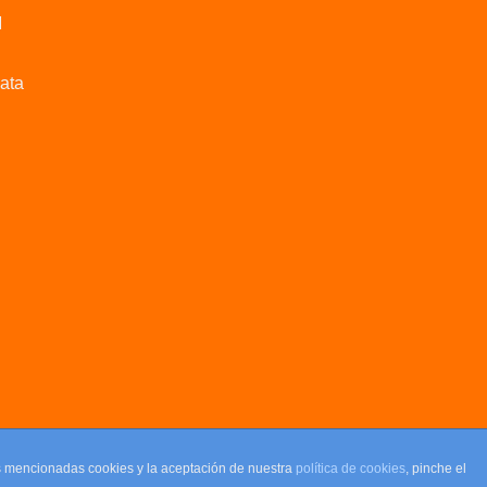
M
data
as mencionadas cookies y la aceptación de nuestra
política de cookies
, pinche el