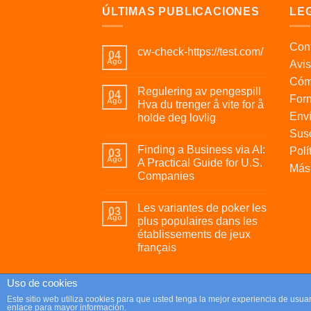
ÚLTIMAS PUBLICACIONES
LE
Cont
cw-check-https://test.com/
04
Ago
Avis
Cóm
Regulering av pengespill
04
For
Ago
Hva du trenger å vite for å
Enví
holde deg lovlig
Susc
Finding a Business via AI:
Polí
03
Ago
A Practical Guide for U.S.
Más 
Companies
Les variantes de poker les
03
Ago
plus populaires dans les
établissements de jeux
français
Uso de cookies
Copyright 2026 ©
Parafrikis.com
Este sitio web utiliza cookies para que usted tenga la mejor experiencia de us
enlace para mayor información.