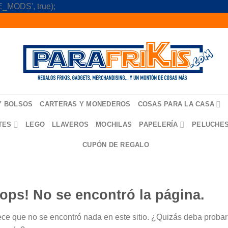
Skip
_MODS', true);
to
content
Y BOLSOS
CARTERAS Y MONEDEROS
COSAS PARA LA CASA
TES
LEGO
LLAVEROS
MOCHILAS
PAPELERÍA
PELUCHE
CUPÓN DE REGALO
ops! No se encontró la página.
ce que no se encontró nada en este sitio. ¿Quizás deba probar u