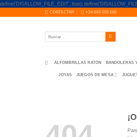
define('DISALLOW_FILE_EDIT', true); define('DISALLOW_FILE
CONTACTAR
+34 646 003 666
Buscar
por:
ALFOMBRILLAS RATÓN
BANDOLERAS 
JOYAS
JUEGOS DE MESA
JUGUE
¡O
404
Pare