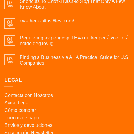
Shortcuts To Слоты Казино Ярд That Only A Few
07
Ago
Know About
cw-check-https://test.com/
04
Ago
Regulering av pengespill Hva du trenger å vite for å
04
Ago
holde deg lovlig
Finding a Business via AI: A Practical Guide for U.S.
03
Ago
Companies
LEGAL
Contacta con Nosotros
Aviso Legal
Cómo comprar
Formas de pago
Envíos y devoluciones
Suscripción Newsletter