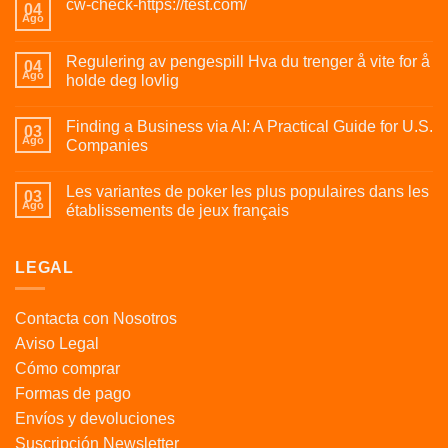
cw-check-https://test.com/
04
Ago
Regulering av pengespill Hva du trenger å vite for å
04
Ago
holde deg lovlig
Finding a Business via AI: A Practical Guide for U.S.
03
Ago
Companies
Les variantes de poker les plus populaires dans les
03
Ago
établissements de jeux français
LEGAL
Contacta con Nosotros
Aviso Legal
Cómo comprar
Formas de pago
Envíos y devoluciones
Suscripción Newsletter