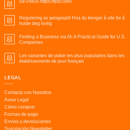
cw-check-https://test.com/
04
Ago
Regulering av pengespill Hva du trenger å vite for å
04
Ago
holde deg lovlig
Finding a Business via AI: A Practical Guide for U.S.
03
Ago
Companies
Les variantes de poker les plus populaires dans les
03
Ago
établissements de jeux français
LEGAL
Contacta con Nosotros
Aviso Legal
Cómo comprar
Formas de pago
Envíos y devoluciones
Suscripción Newsletter