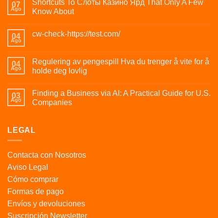
Shortcuts To Слоты Казино Ярд That Only A Few
07
Ago
Know About
cw-check-https://test.com/
04
Ago
Regulering av pengespill Hva du trenger å vite for å
04
Ago
holde deg lovlig
Finding a Business via AI: A Practical Guide for U.S.
03
Ago
Companies
LEGAL
Contacta con Nosotros
Aviso Legal
Cómo comprar
Formas de pago
Envíos y devoluciones
Suscripción Newsletter