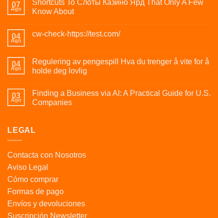
Shortcuts To Слоты Казино Ярд That Only A Few
07
Ago
Know About
cw-check-https://test.com/
04
Ago
Regulering av pengespill Hva du trenger å vite for å
04
Ago
holde deg lovlig
Finding a Business via AI: A Practical Guide for U.S.
03
Ago
Companies
LEGAL
Contacta con Nosotros
Aviso Legal
Cómo comprar
Formas de pago
Envíos y devoluciones
Suscripción Newsletter