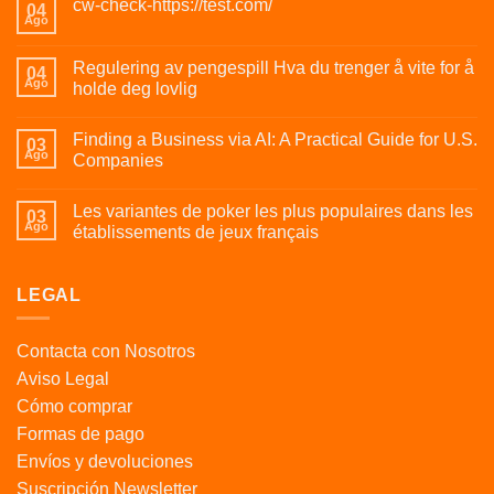
cw-check-https://test.com/
04
Ago
Regulering av pengespill Hva du trenger å vite for å
04
Ago
holde deg lovlig
Finding a Business via AI: A Practical Guide for U.S.
03
Ago
Companies
Les variantes de poker les plus populaires dans les
03
Ago
établissements de jeux français
LEGAL
Contacta con Nosotros
Aviso Legal
Cómo comprar
Formas de pago
Envíos y devoluciones
Suscripción Newsletter