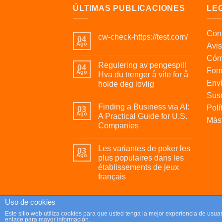
ÚLTIMAS PUBLICACIONES
LE
Cont
cw-check-https://test.com/
04
Ago
Avis
Cóm
Regulering av pengespill
04
For
Ago
Hva du trenger å vite for å
Enví
holde deg lovlig
Susc
Finding a Business via AI:
Polí
03
Ago
A Practical Guide for U.S.
Más 
Companies
Les variantes de poker les
03
Ago
plus populaires dans les
établissements de jeux
français
Uso de cookies
Copyright 2026 ©
Parafrikis.com
Este sitio web utiliza cookies para que usted tenga la mejor experiencia de us
enlace para mayor información.