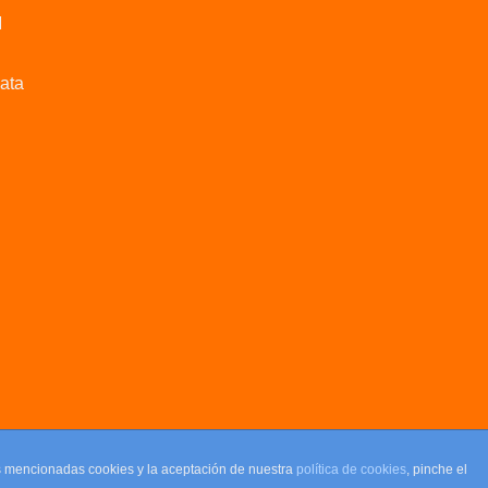
M
data
as mencionadas cookies y la aceptación de nuestra
política de cookies
, pinche el