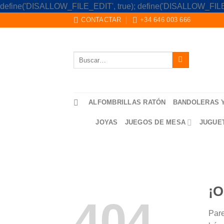
define('DISALLOW_FILE_EDIT', true); define('DISALLOW_FILE
CONTACTAR
+34 646 003 666
Buscar
por:
ALFOMBRILLAS RATÓN
BANDOLERAS 
JOYAS
JUEGOS DE MESA
JUGUE
¡O
404
Pare