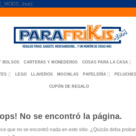
Skip
_MODS', true);
to
content
Y BOLSOS
CARTERAS Y MONEDEROS
COSAS PARA LA CASA
TES
LEGO
LLAVEROS
MOCHILAS
PAPELERÍA
PELUCHE
CUPÓN DE REGALO
ops! No se encontró la página.
ce que no se encontró nada en este sitio. ¿Quizás deba probar u