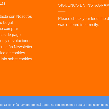
GAL
SÍGUENOS EN INSTAGRA
acta con Nosotros
Please check your feed, the 
o Legal
was entered incorrectly.
o comprar
mas de pago
os y devoluciones
ripción Newsletter
tica de cookies
info sobre cookies
uario. Si continúa navegando está dando su consentimiento para la aceptación de l