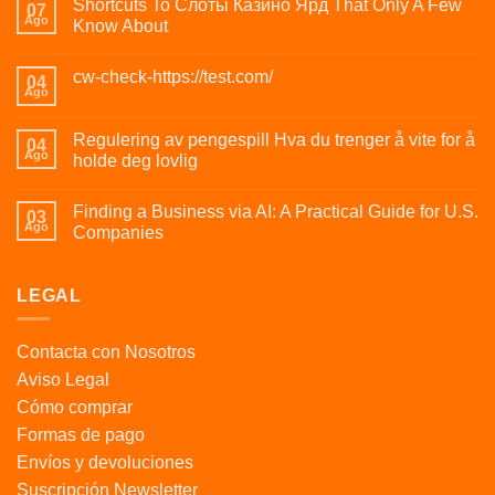
Shortcuts To Слоты Казино Ярд That Only A Few
07
Ago
Know About
cw-check-https://test.com/
04
Ago
Regulering av pengespill Hva du trenger å vite for å
04
Ago
holde deg lovlig
Finding a Business via AI: A Practical Guide for U.S.
03
Ago
Companies
LEGAL
Contacta con Nosotros
Aviso Legal
Cómo comprar
Formas de pago
Envíos y devoluciones
Suscripción Newsletter