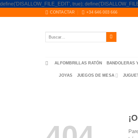
define('DISALLOW_FILE_EDIT', true); define('DISALLOW_FILE
CONTACTAR
+34 646 003 666
Buscar
por:
ALFOMBRILLAS RATÓN
BANDOLERAS 
JOYAS
JUEGOS DE MESA
JUGUE
¡O
404
Pare