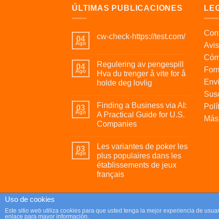
ÚLTIMAS PUBLICACIONES
LE
Cont
cw-check-https://test.com/
04
Ago
Avis
Cóm
Regulering av pengespill
04
For
Ago
Hva du trenger å vite for å
Enví
holde deg lovlig
Susc
Finding a Business via AI:
Polí
03
Ago
A Practical Guide for U.S.
Más 
Companies
Les variantes de poker les
03
Ago
plus populaires dans les
établissements de jeux
français
Uso de cookies
Copyright 2026 ©
Parafrikis.com
Este sitio web utiliza cookies para que usted tenga la mejor experiencia de us
enlace para mayor información.