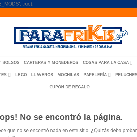
Skip
_MODS', true);
to
content
Y BOLSOS
CARTERAS Y MONEDEROS
COSAS PARA LA CASA
TES
LEGO
LLAVEROS
MOCHILAS
PAPELERÍA
PELUCHE
CUPÓN DE REGALO
ops! No se encontró la página.
ce que no se encontró nada en este sitio. ¿Quizás deba probar u