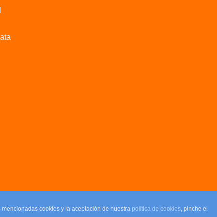
M
data
as mencionadas cookies y la aceptación de nuestra
política de cookies
, pinche el