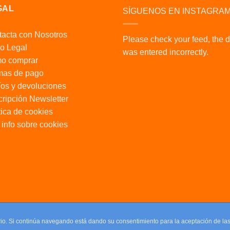
GAL
SÍGUENOS EN INSTAGRA
acta con Nosotros
Please check your feed, the 
o Legal
was entered incorrectly.
o comprar
mas de pago
os y devoluciones
ripción Newsletter
tica de cookies
info sobre cookies
uario. Si continúa navegando está dando su consentimiento para la aceptación de l