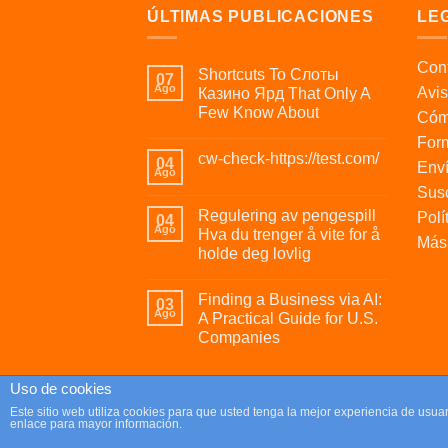
ÚLTIMAS PUBLICACIONES
LE
Cont
Shortcuts To Слоты
07
Ago
Avis
Казино Ярд That Only A
Few Know About
Cóm
For
cw-check-https://test.com/
04
Enví
Ago
Susc
Regulering av pengespill
Polí
04
Ago
Hva du trenger å vite for å
Más 
holde deg lovlig
Finding a Business via AI:
03
Ago
A Practical Guide for U.S.
Companies
Uso de cookies
Copyright 2026 ©
Parafrikis.com
Este sitio web utiliza cookies para que usted tenga la mejor experiencia de us
enlace para mayor información.
Tienda de regalos originales y muy frikis.