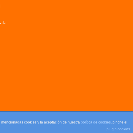
M
data
as mencionadas cookies y la aceptación de nuestra
política de cookies
, pinche el
plugin cookies