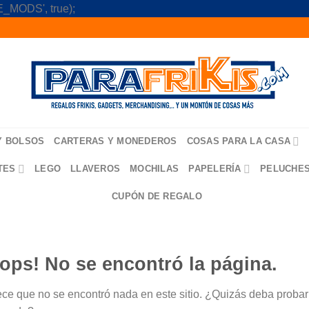
Skip
_MODS', true);
to
content
Y BOLSOS
CARTERAS Y MONEDEROS
COSAS PARA LA CASA
TES
LEGO
LLAVEROS
MOCHILAS
PAPELERÍA
PELUCHE
CUPÓN DE REGALO
ops! No se encontró la página.
ce que no se encontró nada en este sitio. ¿Quizás deba probar u