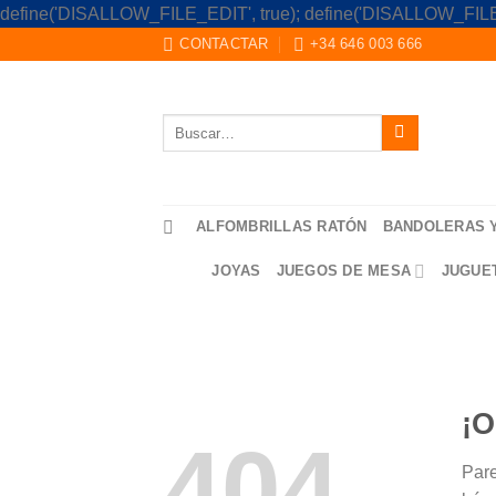
define('DISALLOW_FILE_EDIT', true); define('DISALLOW_FILE
CONTACTAR
+34 646 003 666
Buscar
por:
ALFOMBRILLAS RATÓN
BANDOLERAS 
JOYAS
JUEGOS DE MESA
JUGUE
¡O
404
Pare