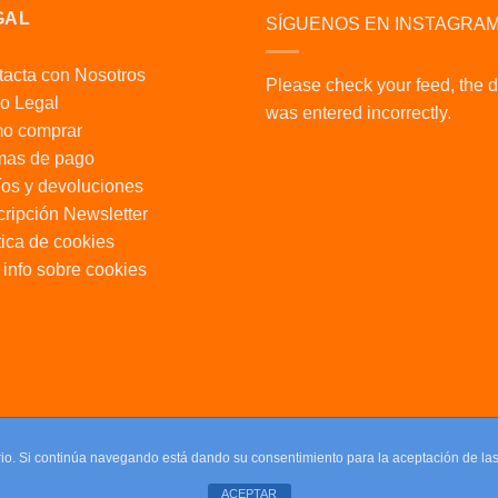
GAL
SÍGUENOS EN INSTAGRA
acta con Nosotros
Please check your feed, the 
o Legal
was entered incorrectly.
o comprar
mas de pago
os y devoluciones
ripción Newsletter
tica de cookies
info sobre cookies
uario. Si continúa navegando está dando su consentimiento para la aceptación de l
ACEPTAR