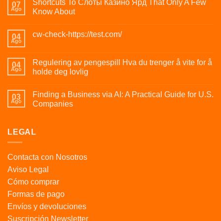
Shortcuts To Слоты Казино Ярд That Only A Few
07
Ago
Know About
cw-check-https://test.com/
04
Ago
Regulering av pengespill Hva du trenger å vite for å
04
Ago
holde deg lovlig
Finding a Business via AI: A Practical Guide for U.S.
03
Ago
Companies
LEGAL
Contacta con Nosotros
Aviso Legal
Cómo comprar
Formas de pago
Envíos y devoluciones
Suscripción Newsletter