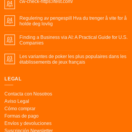
cw-check-https://test.com/
04
Ago
Regulering av pengespill Hva du trenger å vite for å
04
Ago
holde deg lovlig
Finding a Business via AI: A Practical Guide for U.S.
03
Ago
Companies
Les variantes de poker les plus populaires dans les
03
Ago
établissements de jeux français
LEGAL
Contacta con Nosotros
Aviso Legal
Cómo comprar
Formas de pago
Envíos y devoluciones
Suscripción Newsletter