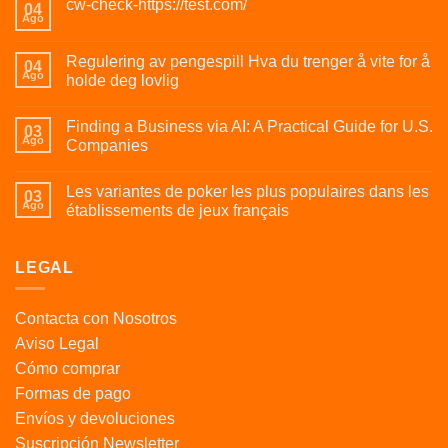
cw-check-https://test.com/
04
Ago
Regulering av pengespill Hva du trenger å vite for å
04
Ago
holde deg lovlig
Finding a Business via AI: A Practical Guide for U.S.
03
Ago
Companies
Les variantes de poker les plus populaires dans les
03
Ago
établissements de jeux français
LEGAL
Contacta con Nosotros
Aviso Legal
Cómo comprar
Formas de pago
Envíos y devoluciones
Suscripción Newsletter