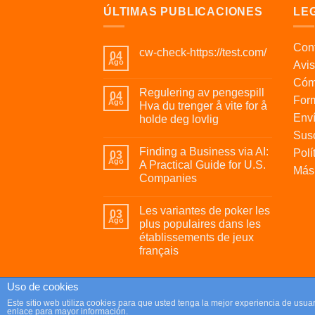
ÚLTIMAS PUBLICACIONES
LE
Cont
cw-check-https://test.com/
04
Ago
Avis
Cóm
Regulering av pengespill
04
For
Ago
Hva du trenger å vite for å
Enví
holde deg lovlig
Susc
Finding a Business via AI:
Polí
03
Ago
A Practical Guide for U.S.
Más 
Companies
Les variantes de poker les
03
Ago
plus populaires dans les
établissements de jeux
français
Uso de cookies
Copyright 2026 ©
Parafrikis.com
Este sitio web utiliza cookies para que usted tenga la mejor experiencia de us
enlace para mayor información.