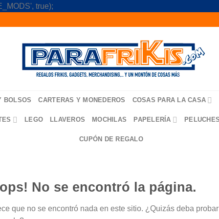
Skip
_MODS', true);
to
content
Y BOLSOS
CARTERAS Y MONEDEROS
COSAS PARA LA CASA
TES
LEGO
LLAVEROS
MOCHILAS
PAPELERÍA
PELUCHE
CUPÓN DE REGALO
ops! No se encontró la página.
ce que no se encontró nada en este sitio. ¿Quizás deba probar u