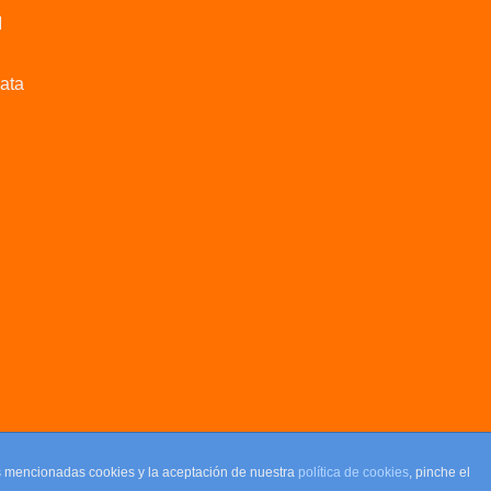
M
data
as mencionadas cookies y la aceptación de nuestra
política de cookies
, pinche el