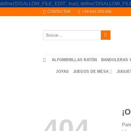
define('DISALLOW_FILE_EDIT', true); define('DISALLOW_FILE
CONTACTAR
+34 646 003 666
Buscar
por:
ALFOMBRILLAS RATÓN
BANDOLERAS 
JOYAS
JUEGOS DE MESA
JUGUE
¡O
404
Pare