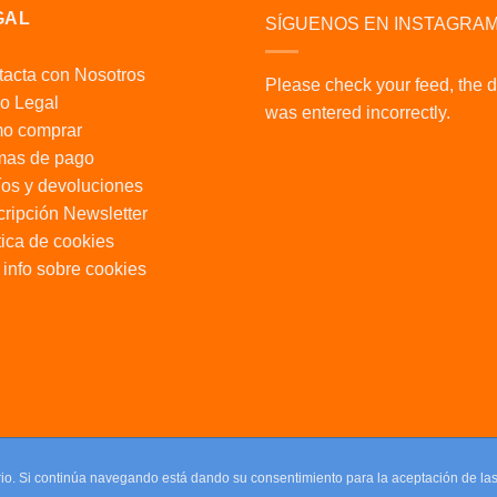
GAL
SÍGUENOS EN INSTAGRA
acta con Nosotros
Please check your feed, the 
o Legal
was entered incorrectly.
o comprar
mas de pago
os y devoluciones
ripción Newsletter
tica de cookies
info sobre cookies
uario. Si continúa navegando está dando su consentimiento para la aceptación de l