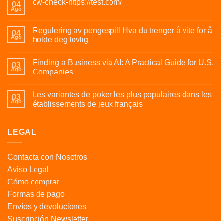
cw-check-https://test.com/
04
Ago
Regulering av pengespill Hva du trenger å vite for å
04
Ago
holde deg lovlig
Finding a Business via AI: A Practical Guide for U.S.
03
Ago
Companies
Les variantes de poker les plus populaires dans les
03
Ago
établissements de jeux français
LEGAL
Contacta con Nosotros
Aviso Legal
Cómo comprar
Formas de pago
Envíos y devoluciones
Suscripción Newsletter