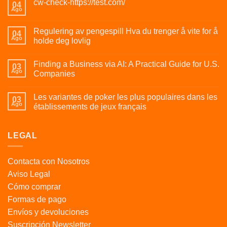
cw-check-https://test.com/
04
Ago
Regulering av pengespill Hva du trenger å vite for å
04
Ago
holde deg lovlig
Finding a Business via AI: A Practical Guide for U.S.
03
Ago
Companies
Les variantes de poker les plus populaires dans les
03
Ago
établissements de jeux français
LEGAL
Contacta con Nosotros
Aviso Legal
Cómo comprar
Formas de pago
Envíos y devoluciones
Suscripción Newsletter