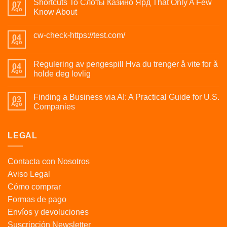
Shortcuts To Слоты Казино Ярд That Only A Few
07
Ago
Know About
cw-check-https://test.com/
04
Ago
Regulering av pengespill Hva du trenger å vite for å
04
Ago
holde deg lovlig
Finding a Business via AI: A Practical Guide for U.S.
03
Ago
Companies
LEGAL
Contacta con Nosotros
Aviso Legal
Cómo comprar
Formas de pago
Envíos y devoluciones
Suscripción Newsletter