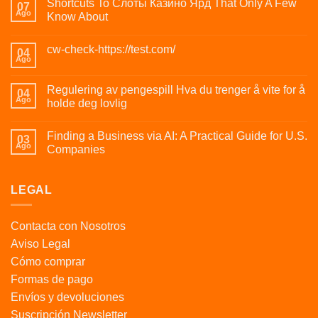
Shortcuts To Слоты Казино Ярд That Only A Few
07
Ago
Know About
cw-check-https://test.com/
04
Ago
Regulering av pengespill Hva du trenger å vite for å
04
Ago
holde deg lovlig
Finding a Business via AI: A Practical Guide for U.S.
03
Ago
Companies
LEGAL
Contacta con Nosotros
Aviso Legal
Cómo comprar
Formas de pago
Envíos y devoluciones
Suscripción Newsletter