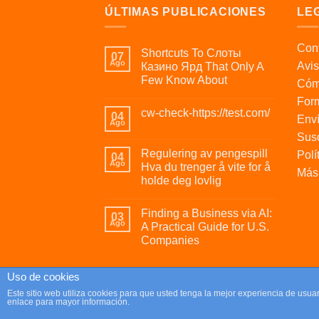
ÚLTIMAS PUBLICACIONES
LE
Cont
Shortcuts To Слоты
07
Ago
Avis
Казино Ярд That Only A
Few Know About
Cóm
For
cw-check-https://test.com/
04
Enví
Ago
Susc
Regulering av pengespill
Polí
04
Ago
Hva du trenger å vite for å
Más 
holde deg lovlig
Finding a Business via AI:
03
Ago
A Practical Guide for U.S.
Companies
Uso de cookies
Copyright 2026 ©
Parafrikis.com
Este sitio web utiliza cookies para que usted tenga la mejor experiencia de us
enlace para mayor información.
Tienda de regalos originales y muy frikis.