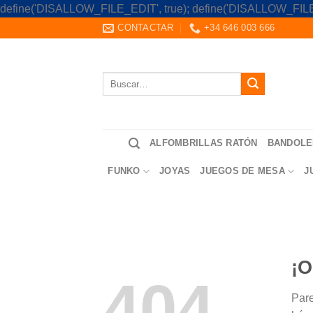
define('DISALLOW_FILE_EDIT', true); define('DISALLOW_FILE
CONTACTAR
+34 646 003 666
Buscar
por:
ALFOMBRILLAS RATÓN
BANDOLE
FUNKO
JOYAS
JUEGOS DE MESA
J
¡O
404
Pare