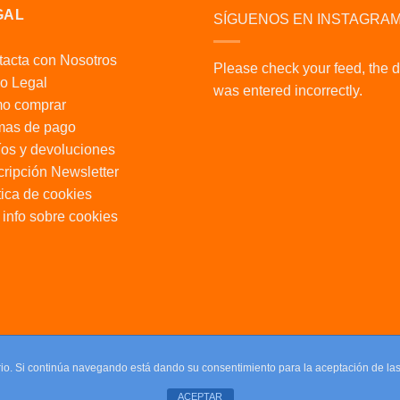
GAL
SÍGUENOS EN INSTAGRA
acta con Nosotros
Please check your feed, the 
o Legal
was entered incorrectly.
o comprar
mas de pago
os y devoluciones
ripción Newsletter
tica de cookies
info sobre cookies
uario. Si continúa navegando está dando su consentimiento para la aceptación de l
ACEPTAR