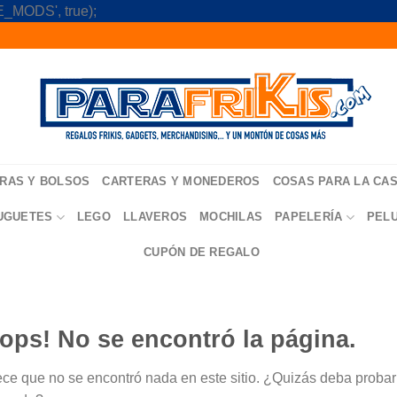
Skip
_MODS', true);
to
content
RAS Y BOLSOS
CARTERAS Y MONEDEROS
COSAS PARA LA CA
UGUETES
LEGO
LLAVEROS
MOCHILAS
PAPELERÍA
PEL
CUPÓN DE REGALO
ops! No se encontró la página.
ce que no se encontró nada en este sitio. ¿Quizás deba probar u