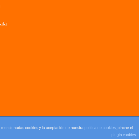
M
data
as mencionadas cookies y la aceptación de nuestra
política de cookies
, pinche el
plugin cookies