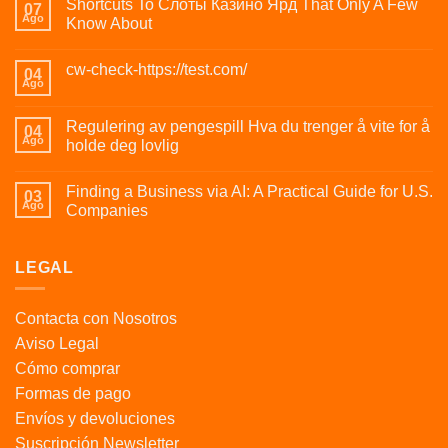
Shortcuts To Слоты Казино Ярд That Only A Few
07
Ago
Know About
cw-check-https://test.com/
04
Ago
Regulering av pengespill Hva du trenger å vite for å
04
Ago
holde deg lovlig
Finding a Business via AI: A Practical Guide for U.S.
03
Ago
Companies
LEGAL
Contacta con Nosotros
Aviso Legal
Cómo comprar
Formas de pago
Envíos y devoluciones
Suscripción Newsletter