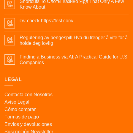
Shortcuts To Слоты Казино Ярд That Only A Few
07
Ago
Know About
cw-check-https://test.com/
04
Ago
Regulering av pengespill Hva du trenger å vite for å
04
Ago
holde deg lovlig
Finding a Business via AI: A Practical Guide for U.S.
03
Ago
Companies
LEGAL
Contacta con Nosotros
Aviso Legal
Cómo comprar
Formas de pago
Envíos y devoluciones
Suscripción Newsletter