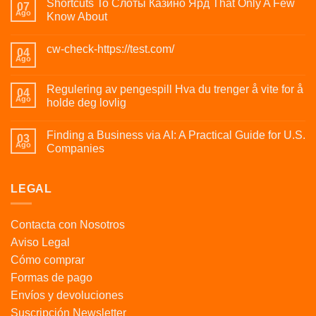
Shortcuts To Слоты Казино Ярд That Only A Few
07
Ago
Know About
cw-check-https://test.com/
04
Ago
Regulering av pengespill Hva du trenger å vite for å
04
Ago
holde deg lovlig
Finding a Business via AI: A Practical Guide for U.S.
03
Ago
Companies
LEGAL
Contacta con Nosotros
Aviso Legal
Cómo comprar
Formas de pago
Envíos y devoluciones
Suscripción Newsletter