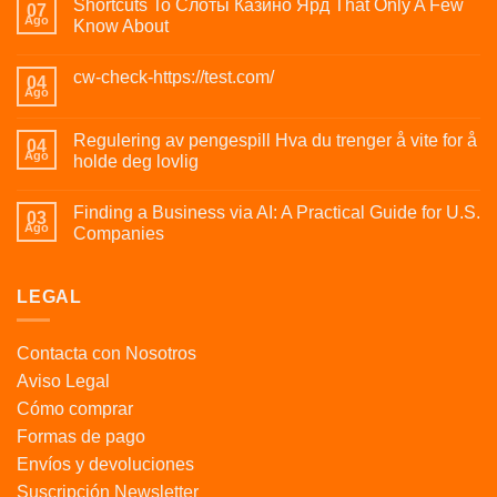
Shortcuts To Слоты Казино Ярд That Only A Few
07
Ago
Know About
cw-check-https://test.com/
04
Ago
Regulering av pengespill Hva du trenger å vite for å
04
Ago
holde deg lovlig
Finding a Business via AI: A Practical Guide for U.S.
03
Ago
Companies
LEGAL
Contacta con Nosotros
Aviso Legal
Cómo comprar
Formas de pago
Envíos y devoluciones
Suscripción Newsletter