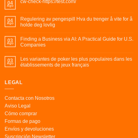
cw-check-https://test.com/
04
Ago
Regulering av pengespill Hva du trenger å vite for å
04
Ago
holde deg lovlig
Finding a Business via AI: A Practical Guide for U.S.
03
Ago
Companies
Les variantes de poker les plus populaires dans les
03
Ago
établissements de jeux français
LEGAL
Contacta con Nosotros
Aviso Legal
Cómo comprar
Formas de pago
Envíos y devoluciones
Suscripción Newsletter