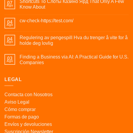
Shortcuts To Слоты Казино Ярд That Only A Few
07
Ago
Know About
cw-check-https://test.com/
04
Ago
Regulering av pengespill Hva du trenger å vite for å
04
Ago
holde deg lovlig
Finding a Business via AI: A Practical Guide for U.S.
03
Ago
Companies
LEGAL
Contacta con Nosotros
Aviso Legal
Cómo comprar
Formas de pago
Envíos y devoluciones
Suscripción Newsletter