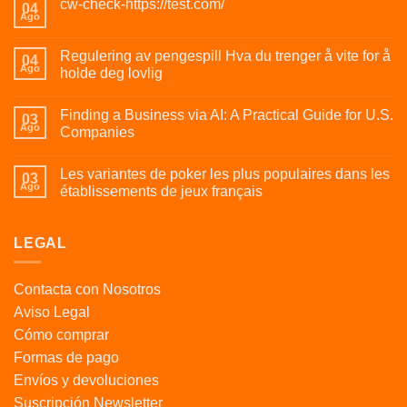
cw-check-https://test.com/
04
Ago
Regulering av pengespill Hva du trenger å vite for å
04
Ago
holde deg lovlig
Finding a Business via AI: A Practical Guide for U.S.
03
Ago
Companies
Les variantes de poker les plus populaires dans les
03
Ago
établissements de jeux français
LEGAL
Contacta con Nosotros
Aviso Legal
Cómo comprar
Formas de pago
Envíos y devoluciones
Suscripción Newsletter