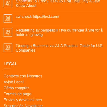
Shortcuts To Слоты Казино Ярд That Only A Few
07
Ago
Know About
cw-check-https://test.com/
04
Ago
Regulering av pengespill Hva du trenger å vite for å
04
Ago
holde deg lovlig
Finding a Business via AI: A Practical Guide for U.S.
03
Ago
Companies
LEGAL
Contacta con Nosotros
Aviso Legal
Cómo comprar
Formas de pago
Envíos y devoluciones
Suscripción Newsletter