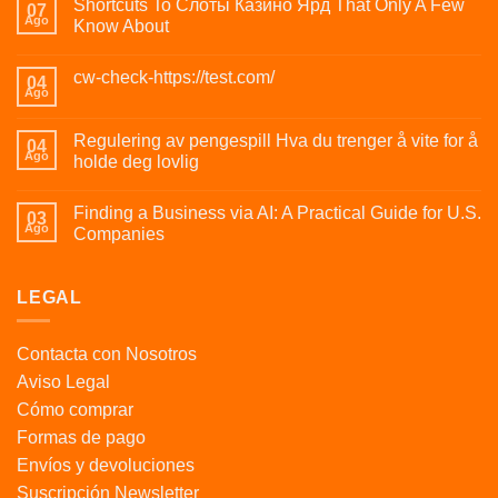
Shortcuts To Слоты Казино Ярд That Only A Few
07
Ago
Know About
cw-check-https://test.com/
04
Ago
Regulering av pengespill Hva du trenger å vite for å
04
Ago
holde deg lovlig
Finding a Business via AI: A Practical Guide for U.S.
03
Ago
Companies
LEGAL
Contacta con Nosotros
Aviso Legal
Cómo comprar
Formas de pago
Envíos y devoluciones
Suscripción Newsletter