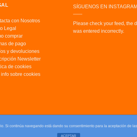
GAL
SÍGUENOS EN INSTAGRA
acta con Nosotros
Please check your feed, the 
o Legal
was entered incorrectly.
o comprar
mas de pago
os y devoluciones
ripción Newsletter
tica de cookies
info sobre cookies
uario. Si continúa navegando está dando su consentimiento para la aceptación de l
ACEPTAR