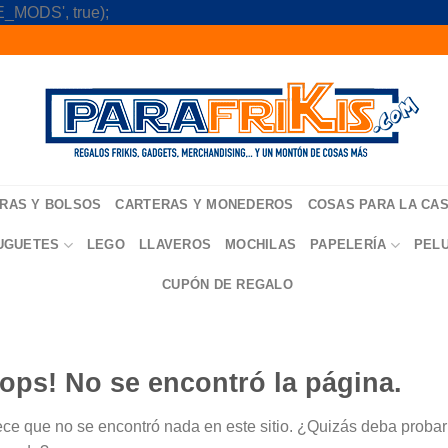
Skip
_MODS', true);
to
content
RAS Y BOLSOS
CARTERAS Y MONEDEROS
COSAS PARA LA CA
UGUETES
LEGO
LLAVEROS
MOCHILAS
PAPELERÍA
PEL
CUPÓN DE REGALO
ops! No se encontró la página.
ce que no se encontró nada en este sitio. ¿Quizás deba probar u