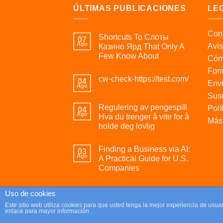
ÚLTIMAS PUBLICACIONES
LE
Cont
Shortcuts To Слоты
07
Ago
Avis
Казино Ярд That Only A
Few Know About
Cóm
For
cw-check-https://test.com/
04
Enví
Ago
Susc
Regulering av pengespill
Polí
04
Ago
Hva du trenger å vite for å
Más 
holde deg lovlig
Finding a Business via AI:
03
Ago
A Practical Guide for U.S.
Companies
Uso de cookies
Copyright 2026 ©
Parafrikis.com
Este sitio web utiliza cookies para que usted tenga la mejor experiencia de us
enlace para mayor información.
Tienda de regalos originales y muy frikis.