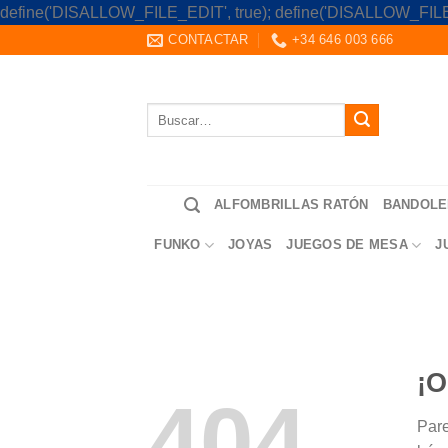
define('DISALLOW_FILE_EDIT', true); define('DISALLOW_FILE
CONTACTAR
+34 646 003 666
Buscar
por:
ALFOMBRILLAS RATÓN
BANDOLE
FUNKO
JOYAS
JUEGOS DE MESA
J
¡O
404
Pare