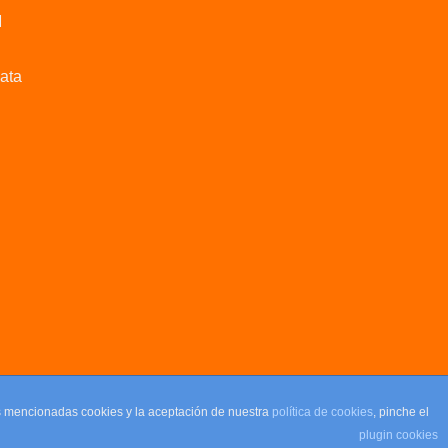
M
data
as mencionadas cookies y la aceptación de nuestra
política de cookies
, pinche el
plugin cookies