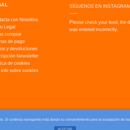
GAL
SÍGUENOS EN INSTAGRA
acta con Nosotros
Please check your feed, the 
o Legal
was entered incorrectly.
o comprar
mas de pago
os y devoluciones
ripción Newsletter
tica de cookies
info sobre cookies
uario. Si continúa navegando está dando su consentimiento para la aceptación de l
ACEPTAR