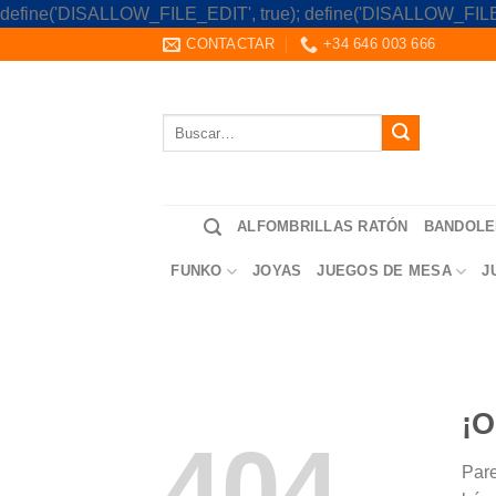
define('DISALLOW_FILE_EDIT', true); define('DISALLOW_FILE
CONTACTAR
+34 646 003 666
Buscar
por:
ALFOMBRILLAS RATÓN
BANDOLE
FUNKO
JOYAS
JUEGOS DE MESA
J
¡O
404
Pare