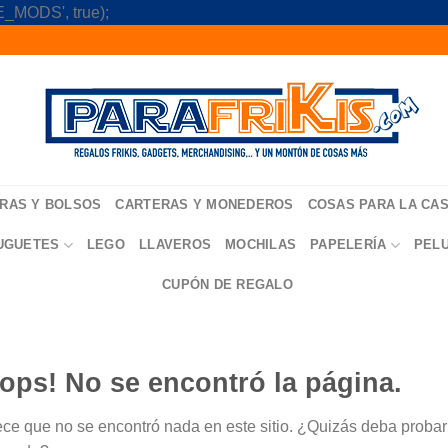
Skip
_MODS', true);
to
content
RAS Y BOLSOS
CARTERAS Y MONEDEROS
COSAS PARA LA CA
UGUETES
LEGO
LLAVEROS
MOCHILAS
PAPELERÍA
PEL
CUPÓN DE REGALO
ops! No se encontró la página.
ce que no se encontró nada en este sitio. ¿Quizás deba probar u