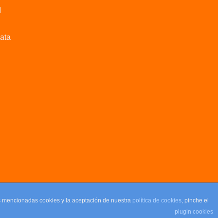
M
data
as mencionadas cookies y la aceptación de nuestra
política de cookies
, pinche el
plugin cookies