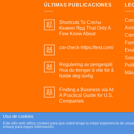
ÚLTIMAS PUBLICACIONES
LE
Cont
Shortcuts To Слоты
07
Ago
Avis
Казино Ярд That Only A
Few Know About
Cóm
For
cw-check-https://test.com/
04
Enví
Ago
Susc
Regulering av pengespill
Polí
04
Ago
Hva du trenger å vite for å
Más 
holde deg lovlig
Finding a Business via AI:
03
Ago
A Practical Guide for U.S.
Companies
Uso de cookies
Copyright 2026 ©
Parafrikis.com
Este sitio web utiliza cookies para que usted tenga la mejor experiencia de us
enlace para mayor información.
Tienda de regalos originales y muy frikis.