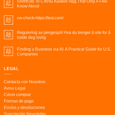
Shortcuts To Слоты Казино Ярд That Only A Few
07
Ago
Know About
cw-check-https://test.com/
04
Ago
Regulering av pengespill Hva du trenger å vite for å
04
Ago
holde deg lovlig
Finding a Business via AI: A Practical Guide for U.S.
03
Ago
Companies
LEGAL
Contacta con Nosotros
Aviso Legal
Cómo comprar
Formas de pago
Envíos y devoluciones
Suscripción Newsletter