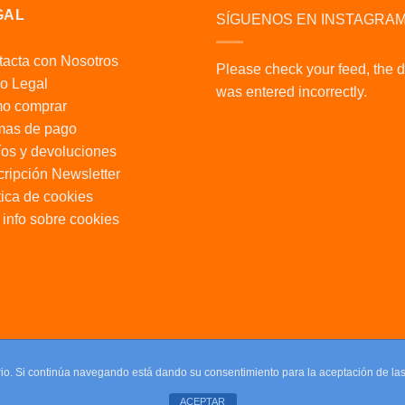
GAL
SÍGUENOS EN INSTAGRA
acta con Nosotros
Please check your feed, the 
o Legal
was entered incorrectly.
o comprar
mas de pago
os y devoluciones
ripción Newsletter
tica de cookies
info sobre cookies
uario. Si continúa navegando está dando su consentimiento para la aceptación de l
ACEPTAR