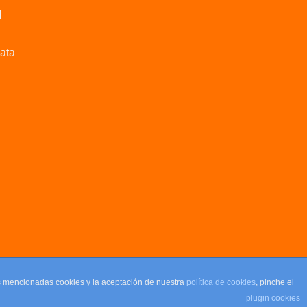
M
data
as mencionadas cookies y la aceptación de nuestra
política de cookies
, pinche el
plugin cookies