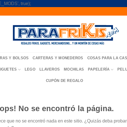
Skip
_MODS', true);
to
content
RAS Y BOLSOS
CARTERAS Y MONEDEROS
COSAS PARA LA CA
UGUETES
LEGO
LLAVEROS
MOCHILAS
PAPELERÍA
PEL
CUPÓN DE REGALO
ops! No se encontró la página.
ce que no se encontró nada en este sitio. ¿Quizás deba probar u