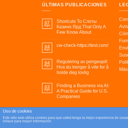
ÚLTIMAS PUBLICACIONES
LE
Cont
Shortcuts To Слоты
07
Ago
Avis
Казино Ярд That Only A
Few Know About
Cóm
For
cw-check-https://test.com/
04
Enví
Ago
Susc
Regulering av pengespill
Polí
04
Ago
Hva du trenger å vite for å
Más 
holde deg lovlig
Finding a Business via AI:
03
Ago
A Practical Guide for U.S.
Companies
Uso de cookies
Copyright 2026 ©
Parafrikis.com
Este sitio web utiliza cookies para que usted tenga la mejor experiencia de us
enlace para mayor información.
Tienda de regalos originales y muy frikis.