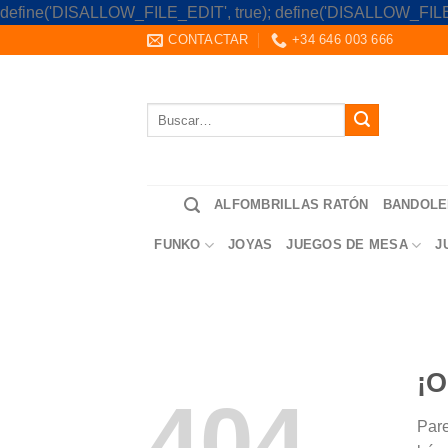
define('DISALLOW_FILE_EDIT', true); define('DISALLOW_FILE
CONTACTAR
+34 646 003 666
Buscar
por:
ALFOMBRILLAS RATÓN
BANDOLE
FUNKO
JOYAS
JUEGOS DE MESA
J
¡O
404
Pare