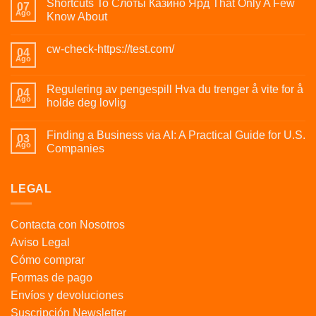
Shortcuts To Слоты Казино Ярд That Only A Few
07
Ago
Know About
cw-check-https://test.com/
04
Ago
Regulering av pengespill Hva du trenger å vite for å
04
Ago
holde deg lovlig
Finding a Business via AI: A Practical Guide for U.S.
03
Ago
Companies
LEGAL
Contacta con Nosotros
Aviso Legal
Cómo comprar
Formas de pago
Envíos y devoluciones
Suscripción Newsletter