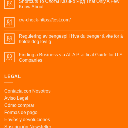
Shortcuts To Слоты Казино Ярд That Only A Few
07
Ago
Know About
cw-check-https://test.com/
04
Ago
Regulering av pengespill Hva du trenger å vite for å
04
Ago
holde deg lovlig
Finding a Business via AI: A Practical Guide for U.S.
03
Ago
Companies
LEGAL
Contacta con Nosotros
Aviso Legal
Cómo comprar
Formas de pago
Envíos y devoluciones
Suscripción Newsletter