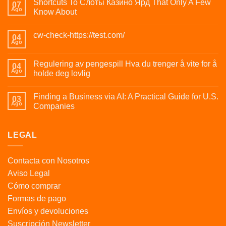
Shortcuts To Слоты Казино Ярд That Only A Few
07
Ago
Know About
cw-check-https://test.com/
04
Ago
Regulering av pengespill Hva du trenger å vite for å
04
Ago
holde deg lovlig
Finding a Business via AI: A Practical Guide for U.S.
03
Ago
Companies
LEGAL
Contacta con Nosotros
Aviso Legal
Cómo comprar
Formas de pago
Envíos y devoluciones
Suscripción Newsletter