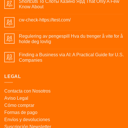
Shortcuts To Слоты Казино Ярд That Only A Few
07
Ago
Know About
cw-check-https://test.com/
04
Ago
Regulering av pengespill Hva du trenger å vite for å
04
Ago
holde deg lovlig
Finding a Business via AI: A Practical Guide for U.S.
03
Ago
Companies
LEGAL
Contacta con Nosotros
Aviso Legal
Cómo comprar
Formas de pago
Envíos y devoluciones
Suscripción Newsletter