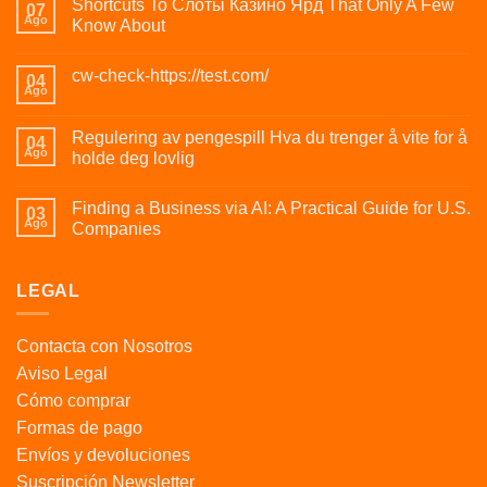
Shortcuts To Слоты Казино Ярд That Only A Few
07
Ago
Know About
cw-check-https://test.com/
04
Ago
Regulering av pengespill Hva du trenger å vite for å
04
Ago
holde deg lovlig
Finding a Business via AI: A Practical Guide for U.S.
03
Ago
Companies
LEGAL
Contacta con Nosotros
Aviso Legal
Cómo comprar
Formas de pago
Envíos y devoluciones
Suscripción Newsletter