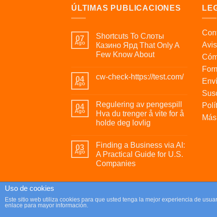
ÚLTIMAS PUBLICACIONES
LE
Cont
Shortcuts To Слоты
07
Ago
Avis
Казино Ярд That Only A
Few Know About
Cóm
For
cw-check-https://test.com/
04
Enví
Ago
Susc
Regulering av pengespill
Polí
04
Ago
Hva du trenger å vite for å
Más 
holde deg lovlig
Finding a Business via AI:
03
Ago
A Practical Guide for U.S.
Companies
Uso de cookies
Copyright 2026 ©
Parafrikis.com
Este sitio web utiliza cookies para que usted tenga la mejor experiencia de us
enlace para mayor información.
Tienda de regalos originales y muy frikis.