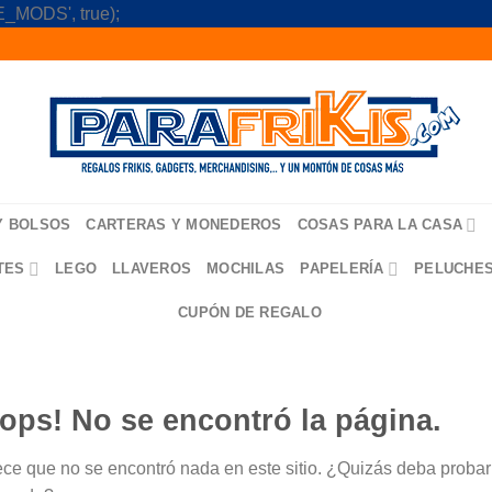
Skip
_MODS', true);
to
content
Y BOLSOS
CARTERAS Y MONEDEROS
COSAS PARA LA CASA
TES
LEGO
LLAVEROS
MOCHILAS
PAPELERÍA
PELUCHE
CUPÓN DE REGALO
ops! No se encontró la página.
ce que no se encontró nada en este sitio. ¿Quizás deba probar u