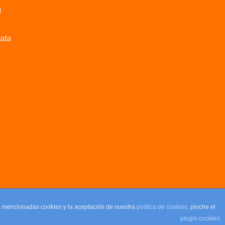
M
data
as mencionadas cookies y la aceptación de nuestra
política de cookies
, pinche el
plugin cookies