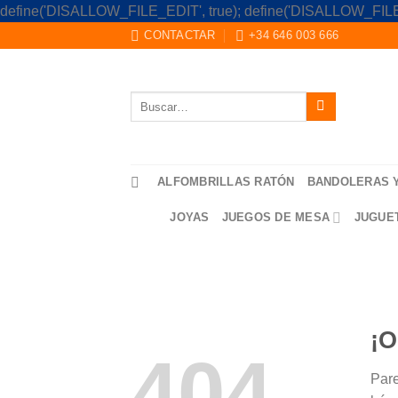
define('DISALLOW_FILE_EDIT', true); define('DISALLOW_FILE
CONTACTAR
+34 646 003 666
Buscar
por:
ALFOMBRILLAS RATÓN
BANDOLERAS 
JOYAS
JUEGOS DE MESA
JUGUE
¡O
404
Pare