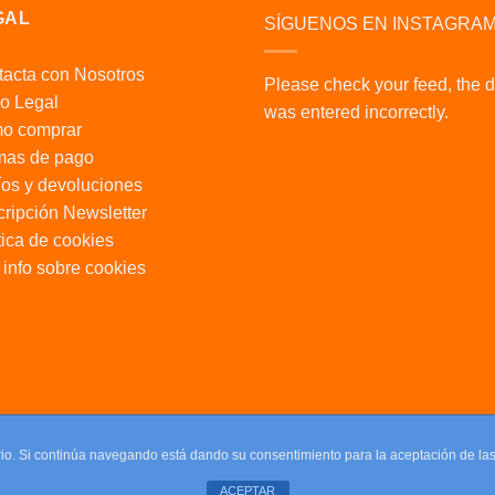
GAL
SÍGUENOS EN INSTAGRA
acta con Nosotros
Please check your feed, the 
o Legal
was entered incorrectly.
o comprar
mas de pago
os y devoluciones
ripción Newsletter
tica de cookies
info sobre cookies
uario. Si continúa navegando está dando su consentimiento para la aceptación de l
ACEPTAR