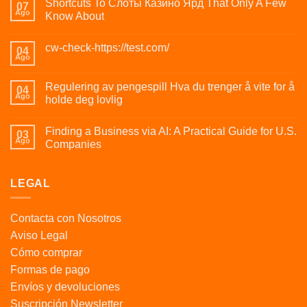
Shortcuts To Слоты Казино Ярд That Only A Few
07
Ago
Know About
cw-check-https://test.com/
04
Ago
Regulering av pengespill Hva du trenger å vite for å
04
Ago
holde deg lovlig
Finding a Business via AI: A Practical Guide for U.S.
03
Ago
Companies
LEGAL
Contacta con Nosotros
Aviso Legal
Cómo comprar
Formas de pago
Envíos y devoluciones
Suscripción Newsletter